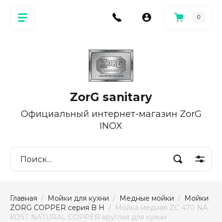
0
ZorG sanitary
Официальный интернет-магазин ZorG
INOX
Главная
  /  
Мойки для кухни
  /  
Медные мойки
  /  
Мойки 
ZORG COPPER серия B H
  /  Мойка медная ZC 470 NA 
KOST NATURAL COPPER круглая для кухни