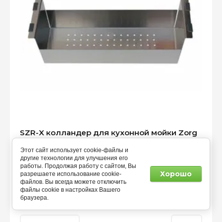
SZR-X колландер для кухонной мойки Zorg
Inox
Этот сайт использует cookie-файлы и
Zorg Inox
другие технологии для улучшения его
Артикул:
SZR-X
работы. Продолжая работу с сайтом, Вы
Хорошо
разрешаете использование cookie-
SZR-51 Zorg Inox колландер для кухонной мойки,
файлов. Вы всегда можете отключить
матовая нержавейка, Чехия.
файлы cookie в настройках Вашего
браузера.